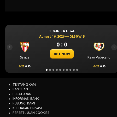
SPAIN LA LIGA
August 16, 2026 — 02:30 WIB
0 : 0
Previous
Ne
BET NOW
Rayo Vallecano
Alaves
-0.25
0.95
0.00
0.62
TENTANG KAMI
BANTUAN
PERATURAN
INFORMASI BANK
HUBUNGI KAMI
KEBIJAKAN PRIVASI
PERSETUJUAN COOKIES